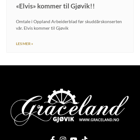
«Elvis» kommer til Gjøvik!!
Omtale i Oppland Arbeiderblad før skuddårskonserten
vår. Elvis kommer til Gjøvik
LES MER »