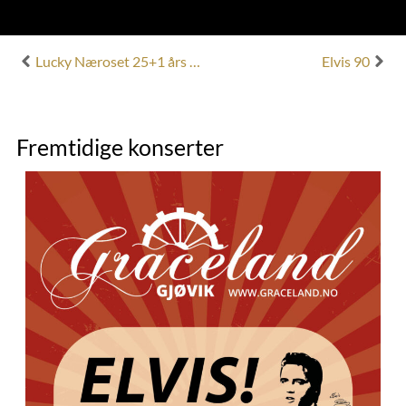
Lucky Næroset 25+1 års jubileum
Elvis 90
Fremtidige konserter