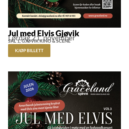
Jul med Elvis Gjøvik
Lørdag 21. november
SAL 1, GJØVIK KINO & SCENE
KJØP BILLETT