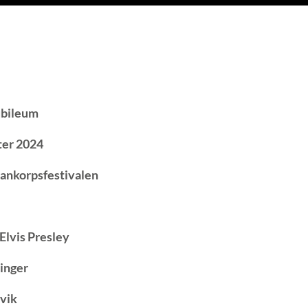
ubileum
ter 2024
rankorpsfestivalen
 Elvis Presley
vinger
øvik