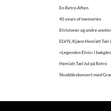
En Retro Aften
45 years of memories
Elvistoner og andre unoter
ELVIS, Kjæm Hem’att Tæl Ju
«Legenden Elvis» i bakgår
Hem’att Tæl Jul på Retro
Skuddårskonsert med Gra