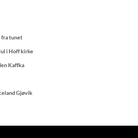
 fra tunet
l i Hoff kirke
den Kaffka
celand Gjøvik