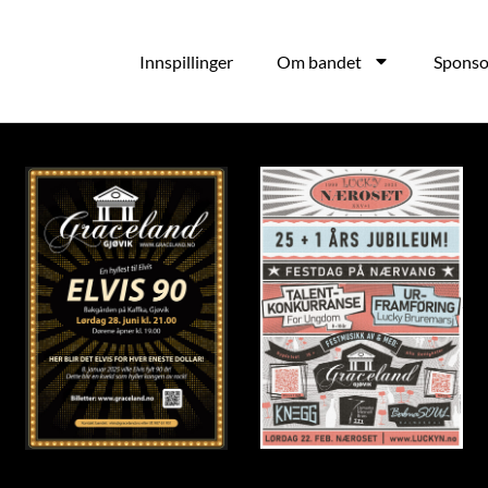
Innspillinger
Om bandet
Sponso