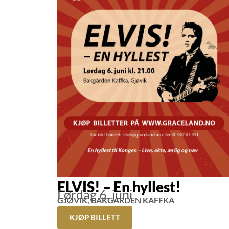
ELVIS! – En hyllest!
Lørdag 6. juni
GJØVIK, BAKGÅRDEN KAFFKA
KJØP BILLETT