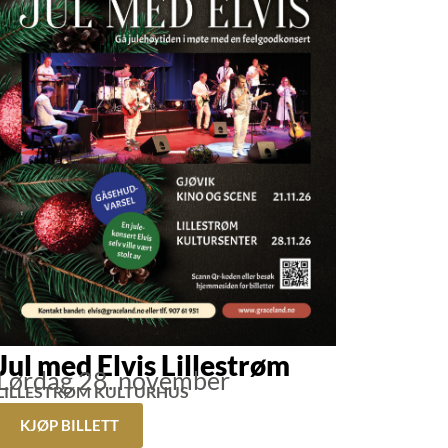
Jul med Elvis Lillestrøm
Lørdag 28. november
LILLESTRØM KULTURHUS
KJØP BILLETT