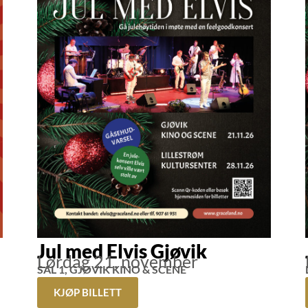
Jul med Elvis Gjøvik
Lørdag 21. november
SAL 1, GJØVIK KINO & SCENE
KJØP BILLETT